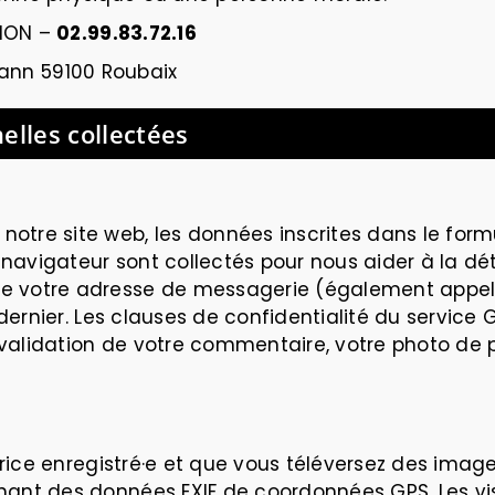
ION
–
02.99.83.72.16
mann 59100 Roubaix
elles collectées
otre site web, les données inscrites dans le for
re navigateur sont collectés pour nous aider à la 
de votre adresse de messagerie (également appel
 dernier. Les clauses de confidentialité du service G
validation de votre commentaire, votre photo de pr
atrice enregistré·e et que vous téléversez des image
nant des données EXIF de coordonnées GPS. Les vis