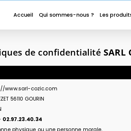
Accueil
Qui sommes-nous ?
Les produit
tiques de confidentialité
SARL 
://www.sarl-cozic.com
EZET 56110 GOURIN
N
-
02.97.23.40.34
sonne physique ou une personne morale.