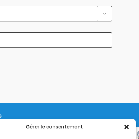

Alternat
s
Gérer le consentement