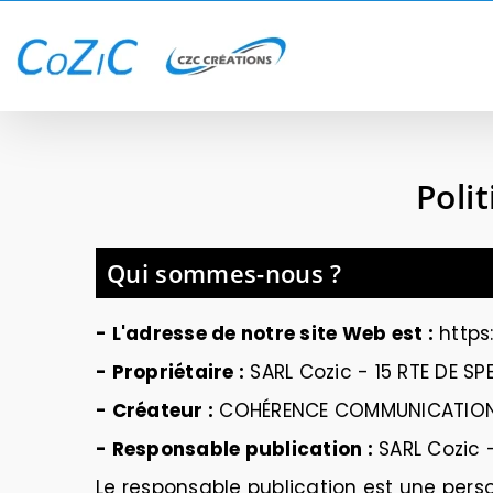
Passer
au
contenu
Poli
Qui sommes-nous ?
- L'adresse de notre site Web est :
https
- Propriétaire :
SARL Cozic -
15 RTE DE SP
- Créateur :
COHÉRENCE COMMUNICATIO
- Responsable publication :
SARL Cozic 
Le responsable publication est une per